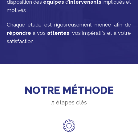
disposition des
équipes
d’
intervenants
impliqués et
motivés
Chaque étude est rigoureusement menée afin de
répondre
à vos
attentes
, vos impératifs et à votre
satisfaction.
NOTRE MÉTHODE
5 étapes clés