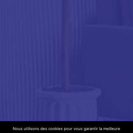
e
b
o
o
k
Nous utilisons des cookies pour vous garantir la meilleure